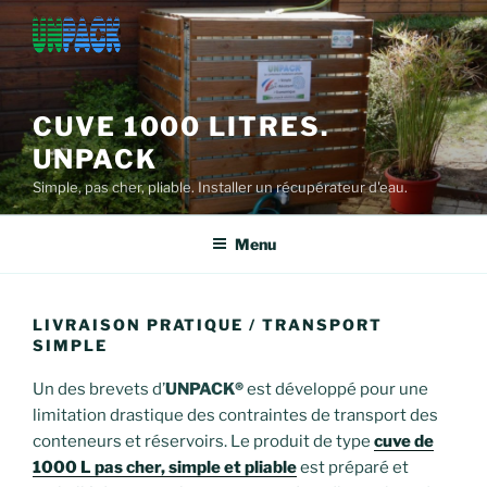
Aller
au
contenu
principal
CUVE 1000 LITRES.
UNPACK
Simple, pas cher, pliable. Installer un récupérateur d'eau.
Menu
LIVRAISON PRATIQUE / TRANSPORT
SIMPLE
Un des brevets d’
UNPACK®
est développé pour une
limitation drastique des contraintes de transport des
conteneurs et réservoirs. Le produit de type
cuve de
1000 L pas cher, simple et pliable
est préparé et