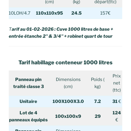
(cm)
(kg)
départ(ttc)
10LOH/4.7
110x110x95
24.5
157€
T
arif au 01-02-2026 : Cuve 1000 litres de base +
entrée étanche 2″ & 3/4″ + robinet quart de tour
Tarif habillage conteneur 1000 litres
Prix
Panneau pin
Dimensions
Poids (
net
traité classe 3
(cm)
kg)
(ttc)
Unitaire
100X100X3.0
7.2
31
€
Lot de 4
124
100x100x9
29
panneaux
équipés
€