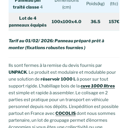
Panneau pin
Dimensions
Poids(kg)
(ttc)
traité
classe
4
(cm)
Lot de
4
100x100x4.0
36.5
157€
panneaux équipés
Tarif au 01/02/ 2026: Panneau préparé prêt à
monter (fixations robustes fournies )
Ils sont fermes à la remise du devis fournis par
UNPACK
. Le produit est modulaire et modulable pour
une solution de
réservoir 1000 l.
à poser sur tout
support rigide. L’habillage bois de la
cuve 1000 litres
est simple et rapide à assembler. Le colisage en 2
parties est pratique pour un transport en véhicule
personnel depuis nos dépôts. L’expédition est possible
partout en France avec
COCOLIS
dont nous sommes
partenaire, un lot de groupage permet d’énormes
économies si vous êtes une collectivité ou une