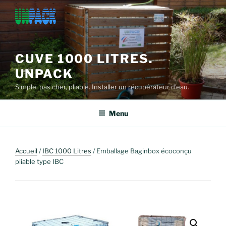
Aller
au
contenu
principal
CUVE 1000 LITRES.
UNPACK
Simple, pas cher, pliable. Installer un récupérateur d'eau.
Menu
Accueil
/
IBC 1000 Litres
/ Emballage Baginbox écoconçu
pliable type IBC