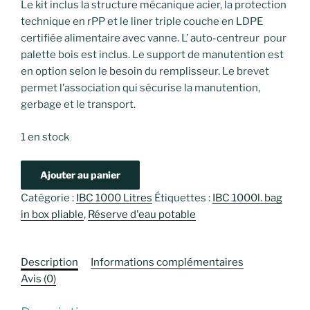
Le kit inclus la structure mécanique acier, la protection
technique en rPP et le liner triple couche en LDPE
certifiée alimentaire avec vanne. L’ auto-centreur pour
palette bois est inclus. Le support de manutention est
en option selon le besoin du remplisseur. Le brevet
permet l’association qui sécurise la manutention,
gerbage et le transport.
1 en stock
quantité
Ajouter au panier
de
Catégorie :
IBC 1000 Litres
Étiquettes :
IBC 1000l. bag
Emballage
in box pliable
,
Réserve d'eau potable
Baginbox
écoconçu
pliable
Description
Informations complémentaires
type
Avis (0)
IBC