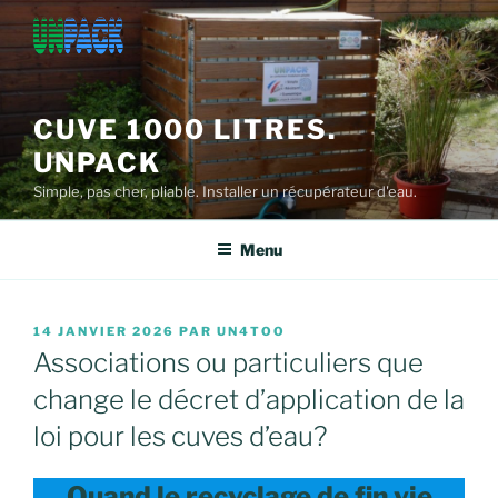
Aller
au
contenu
principal
CUVE 1000 LITRES.
UNPACK
Simple, pas cher, pliable. Installer un récupérateur d'eau.
Menu
PUBLIÉ
14 JANVIER 2026
PAR
UN4TOO
LE
Associations ou particuliers que
change le décret d’application de la
loi pour les cuves d’eau?
Quand le recyclage de fin vie