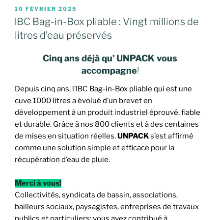
PUBLIÉ
10 FÉVRIER 2025
LE
IBC Bag-in-Box pliable : Vingt millions de
litres d’eau préservés
Cinq ans déjà qu’ UNPACK vous
accompagne
!
Depuis cinq ans, l’IBC Bag-in-Box pliable qui est une
cuve 1000 litres a évolué d’un brevet en
développement à un produit industriel éprouvé, fiable
et durable. Grâce à nos 800 clients et à des centaines
de mises en situation réelles,
UNPACK
s’est affirmé
comme une solution simple et efficace pour la
récupération d’eau de pluie.
Merci à vous!
Collectivités, syndicats de bassin, associations,
bailleurs sociaux, paysagistes, entreprises de travaux
publics et particuliers: vous avez contribué à