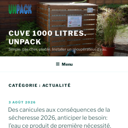
Aller
au
contenu
principal
CUVE 1000 LITRES.
UNPACK
Simple, pas cher, pliable. Installer un récupérateur d'eau.
Menu
CATÉGORIE :
ACTUALITÉ
PUBLIÉ
3 AOÛT 2026
LE
Des canicules aux conséquences de la
sécheresse 2026, anticiper le besoin:
l’eau ce produit de première nécessité.