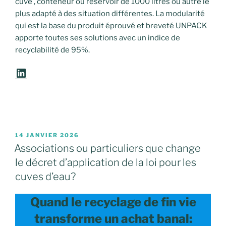
cuve , conteneur ou réservoir de 1000 litres ou autre le
plus adapté à des situation différentes. La modularité
qui est la base du produit éprouvé et breveté UNPACK
apporte toutes ses solutions avec un indice de
recyclabilité de 95%.
LinkedIn
PUBLIÉ
14 JANVIER 2026
LE
Associations ou particuliers que change
le décret d’application de la loi pour les
cuves d’eau?
Quand le recyclage de fin vie
transforme un achat banal: